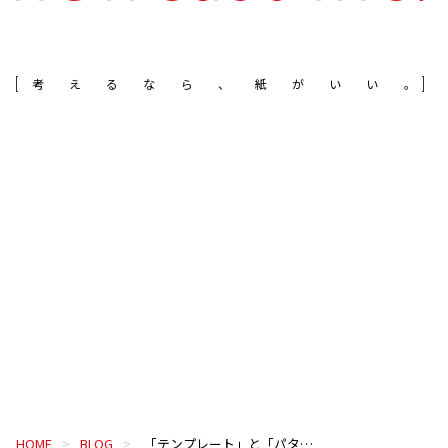
考えるなら、紙がいい。
HOME
BLOG
「テンプレート」と「パターン」の違いについて〜自動組版のための用語整理