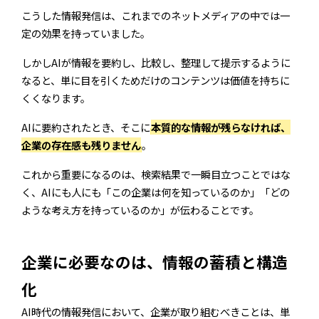
こうした情報発信は、これまでのネットメディアの中では一
定の効果を持っていました。
しかしAIが情報を要約し、比較し、整理して提示するように
なると、単に目を引くためだけのコンテンツは価値を持ちに
くくなります。
AIに要約されたとき、そこに
本質的な情報が残らなければ、
企業の存在感も残りません
。
DOT3
企画・デザイン・編集
これから重要になるのは、検索結果で一瞬目立つことではな
く、AIにも人にも「この企業は何を知っているのか」「どの
ばらばら。
ネットワーク愛知
ような考え方を持っているのか」が伝わることです。
企業に必要なのは、情報の蓄積と構造
化
AI時代の情報発信において、企業が取り組むべきことは、単