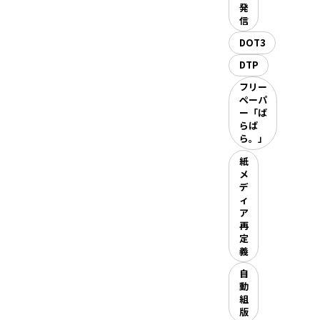
発
信
DOT3
DTP
フリー
ペーパ
ー「ば
らば
ら。」
紙
メ
デ
ィ
ア
再
定
義
自
動
組
版