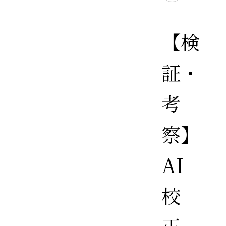
【検
証・
考
察】
AI
校