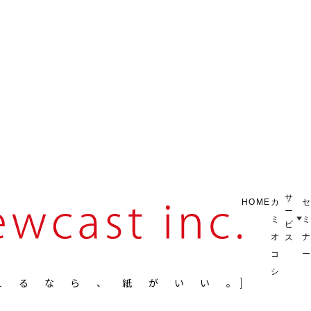
サ
HOME
カ
ー
ミ
ビ
オ
ス
コ
シ
えるなら、紙がいい。