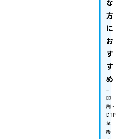
な
方
に
お
す
す
め
–
印
刷・
DTP
業
務