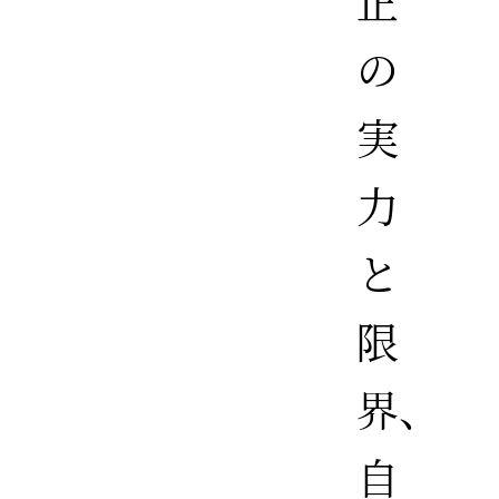
正
の
実
力
と
限
界、
自