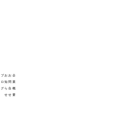
セ
ブ
お
お
企
ミ
ロ
知
問
業
ナ
グ
ら
合
概
ー
せ
せ
要