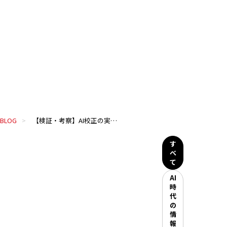
BLOG
【検証・考察】AI校正の実力と限界、自動組版との関係
す
べ
て
AI
時
代
の
情
報