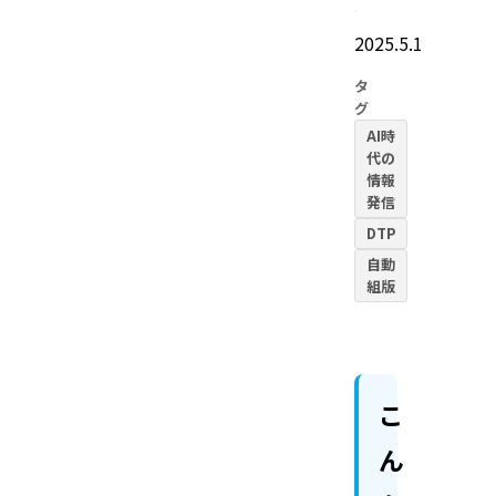
2025.5.1
タ
グ
AI時
代の
情報
発信
DTP
自動
組版
こ
ん