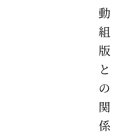
動
組
版
と
の
関
係