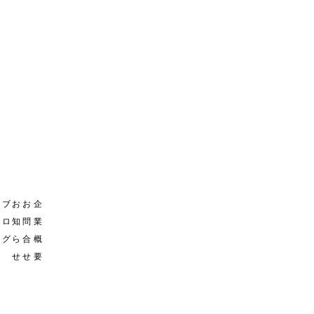
セ
ブ
お
お
企
ミ
ロ
知
問
業
ナ
グ
ら
合
概
ー
せ
せ
要