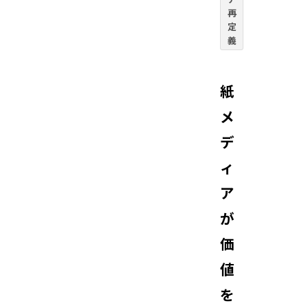
再
定
義
紙
メ
デ
ィ
ア
が
価
値
を