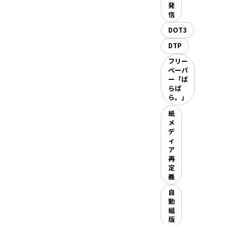
発
信
DOT3
DTP
フリー
ペーパ
ー「ば
らば
ら。」
紙
メ
デ
ィ
ア
再
定
義
自
動
組
版