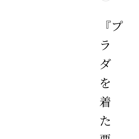
『プ
ラ
ダ
を
着
た