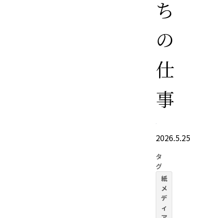
ち
の
仕
事
2026.5.25
タ
グ
紙
メ
デ
ィ
ア