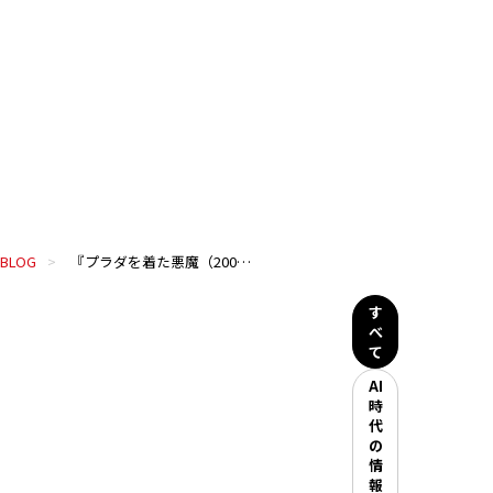
BLOG
『プラダを着た悪魔（2006）』と、真似事になっていく僕たちの仕事
す
べ
て
AI
時
代
の
情
報