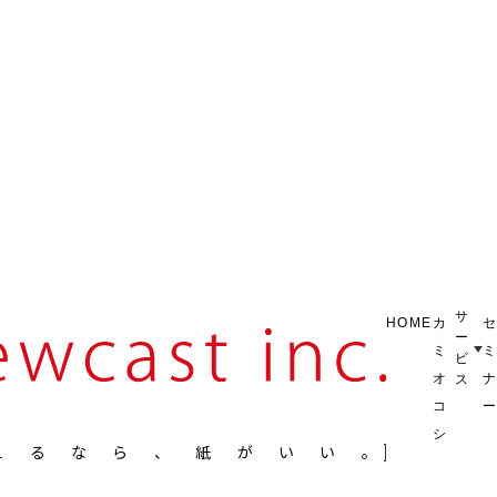
サ
HOME
カ
ー
ミ
ビ
オ
ス
コ
シ
えるなら、紙がいい。