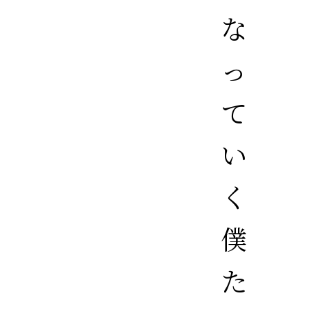
な
っ
て
い
く
僕
た