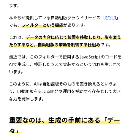
ます。
私たちが提供している自動組版クラウドサービス「
DOT3
」
でも、
フィルターという機能
があります。
これは、
データの内容に応じて位置を移動したり、形を変え
たりするなど、自動組版の挙動を制御する仕組み
です。
最近では、このフィルターで使用するJavaScriptのコードを
AIで生成し、検証したうえで実装するという流れも生まれて
います。
このように、AIは自動組版そのものを置き換えるというよ
り、自動組版を支える開発や運用を補助する存在として大き
な力を発揮します。
DOT3
企画・デザイン・編集
重要なのは、生成の手前にある「デー
ばらばら。
ネットワーク愛知
タ」