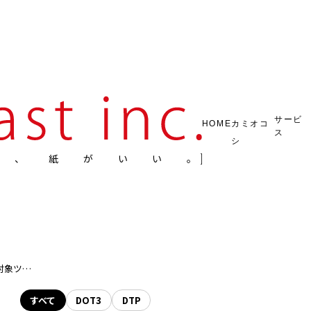
サービ
HOME
カミオコ
ス
シ
ら、紙がいい。
定のお知らせ
すべて
DOT3
DTP