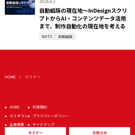
2026.6.2
自動組版の現在地〜InDesignスクリ
プトからAI・コンテンツデータ活用
まで、制作自動化の現在地を考える
DOT3
自動組版
HOME
セミナー
HOME
利用規約
カミオコシ
プライバシーポリシー
DOT3
企画・デザイン・編集
企業概要
サイトマップ
セミナー
お知らせ